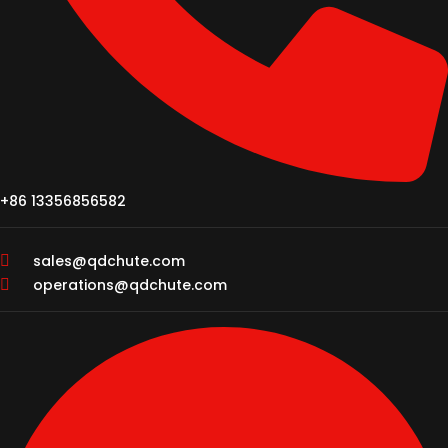
+86 13356856582
sales@qdchute.com
operations@qdchute.com